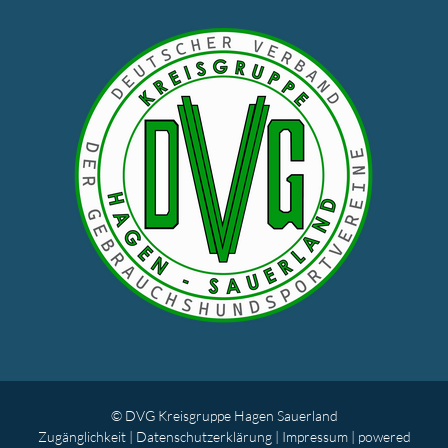
© DVG Kreisgruppe Hagen Sauerland
Zugänglichkeit
|
Datenschutz­erklärung
|
Impressum
| powered